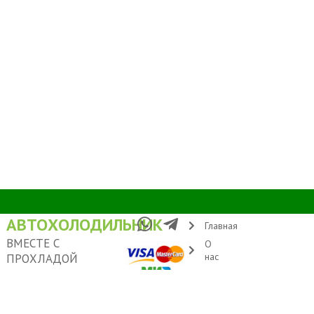
АВТОХОЛОДИЛЬНИК
Главная
ВМЕСТЕ С
О
нас
ПРОХЛАДОЙ
Условия
Адрес: Москва, ул.
доставки
Удальцова 60
Контакты