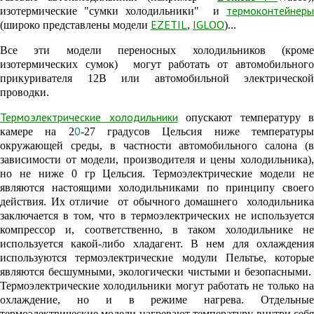
термоконтейнеры
изотермические "сумки холодильники"
и
EZETIL
IGLOO
(широко представлены модели
,
)...
Все эти модели переносных холодильников (кроме
изотермических сумок) могут работать от автомобильного
прикуривателя
12В или автомобильной электрической
проводки.
Термоэлектрические холодильники
опускают температуру в
0
камере на 2
-27 градусов Цельсия ниже температур
окружающей среды, в частности автомобильного салона (в
зависимости от модели, производителя и цены холодильника),
но не ниже 0 гр Цельсия. Термоэлектрические модели не
являются настоящими холодильниками по принципу своего
действия. Их отличие от обычного домашнего холодильника
заключается в том, что в термоэлектрических не используется
компрессор и, соответственно, в таком холодильнике не
используется какой-либо хладагент. В нем для охлаждения
используются термоэлектрические модули Пельтье, которые
являются бесшумными, экологически чистыми и безопасными.
Термоэлектрические холодильники могут работать не только на
охлажд
ение, но
и в режиме нагрева
. О
тдельны
термоэлектрические модели нагревают температуру внутри
себя