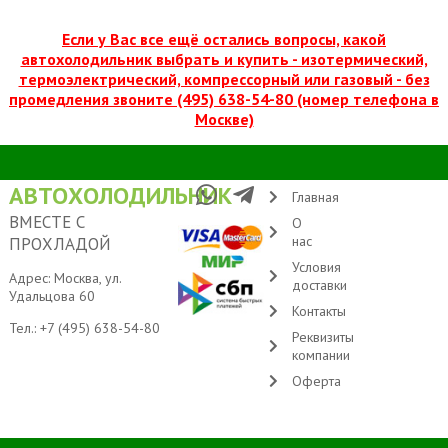
Если у Вас все ещё остались вопросы, какой
автохолодильник выбрать и купить - изотермический,
термоэлектрический, компрессорный или газовый - без
промедления звоните (495) 638-54-80 (номер телефона в
Москве)
АВТОХОЛОДИЛЬНИК
Главная
ВМЕСТЕ С
О
нас
ПРОХЛАДОЙ
Условия
Адрес: Москва, ул.
доставки
Удальцова 60
Контакты
Тел.:
+7 (495) 638-54-80
Реквизиты
компании
Оферта