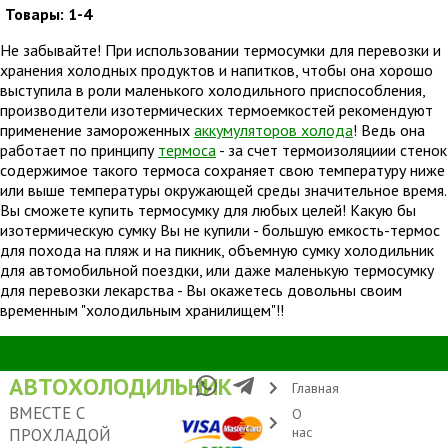
Товары:
1-4
Не забывайте! При использовании термосумки для перевозки и
хранения холодных продуктов и напитков, чтобы она хорошо
выступила в роли маленького холодильного приспособления,
производители изотермических термоемкостей рекомендуют
применение замороженных
аккумуляторов холода
! Ведь она
работает по принципу
термоса
- за счет термоизоляциии стенок
содержимое такого термоса сохраняет свою температуру ниже
или выше температуры окружающей среды значительное время.
Вы сможете купить термосумку для любых целей! Какую бы
изотермическую сумку Вы не купили - большую емкость-термос
для похода на пляж и на пикник, объемную сумку холодильник
для автомобильной поездки, или даже маленькую термосумку
для перевозки лекарства - Вы окажетесь довольны своим
временным "холодильным хранилищем"!!
АВТОХОЛОДИЛЬНИК
Главная
ВМЕСТЕ С
О
нас
ПРОХЛАДОЙ