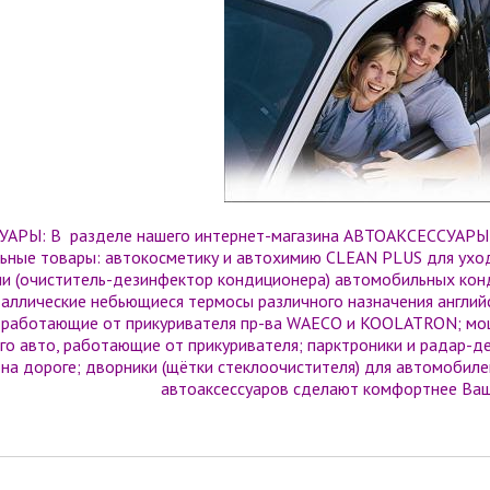
АРЫ: В разделе нашего интернет-магазина АВТОАКСЕССУАРЫ В
ьные товары: автокосметику и автохимию CLEAN PLUS для уход
и (очиститель-дезинфектор кондиционера) автомобильных кон
аллические небьющиеся термосы различного назначения англи
, работающие от прикуривателя пр-ва WAECO и KOOLATRON; м
го авто, работающие от прикуривателя; парктроники и радар-д
 на дороге; дворники (щётки стеклоочистителя) для автомобиле
автоаксессуаров сделают комфортнее Ваш