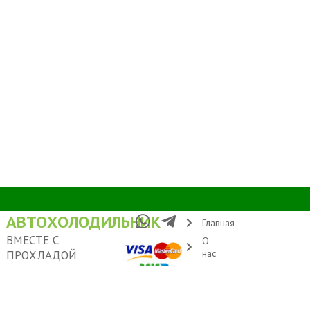
АВТОХОЛОДИЛЬНИК
Главная
ВМЕСТЕ С
О
нас
ПРОХЛАДОЙ
Условия
Адрес: Москва, ул.
доставки
Удальцова 60
Контакты