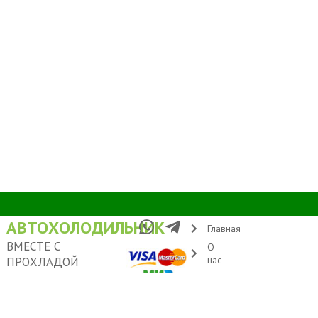
АВТОХОЛОДИЛЬНИК
Главная
ВМЕСТЕ С
О
нас
ПРОХЛАДОЙ
Условия
Адрес: Москва, ул.
доставки
Удальцова 60
Контакты