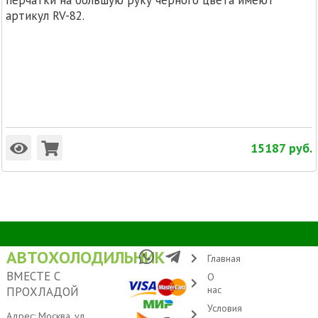
перчатки на большую руку чёрного цвета имеют
артикул RV-82.
15187
руб.
АВТОХОЛОДИЛЬНИК
Главная
ВМЕСТЕ С
О
нас
ПРОХЛАДОЙ
Условия
Адрес: Москва, ул.