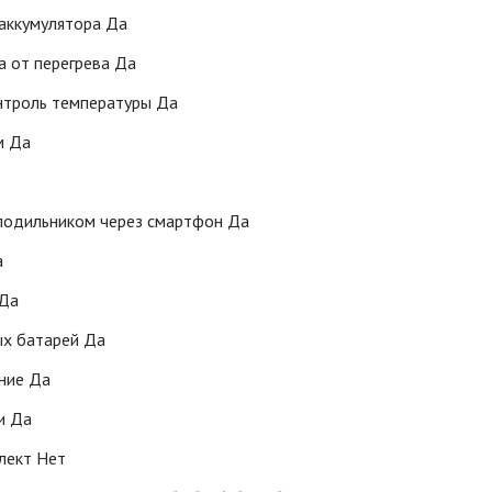
 аккумулятора Да
а от перегрева Да
нтроль температуры Да
м Да
лодильником через смартфон Да
а
 Да
ых батарей Да
ние Да
и Да
лект Нет