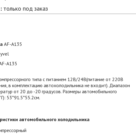
:
только под заказ
ра
AF-A135
yvel
AF-A135
омпрессорного типа с питанием 12В/24В(питание от 220В
ния, в комплектацию автохолодильника не входит). Диапазон
ратур от 20 до -20 градусов. Размеры автомобильного
Г): 53*91.5*55.2см.
ристики автомобильного холодильника
мпрессорный