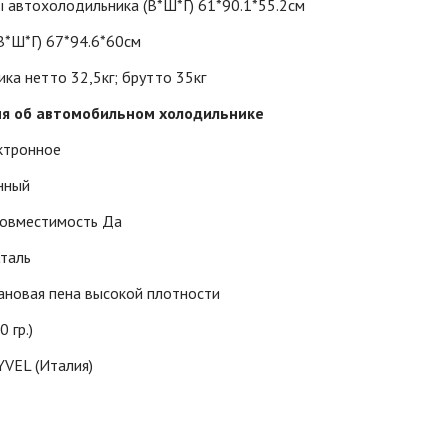
 автохолодильника (В*Ш*Г) 61*90.1*55.2см
В*Ш*Г) 67*94.6*60см
ка нетто 32,5кг; брутто 35кг
я об автомобильном холодильнике
ктронное
нный
совместимость Да
Сталь
ановая пена высокой плотности
 гр.)
VEL (Италия)
д