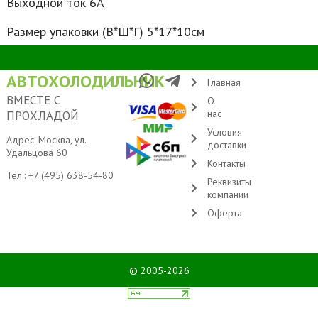
Выходной ток 6А
Размер упаковки (В*Ш*Г) 5*17*10см
АВТОХОЛОДИЛЬНИК
Главная
ВМЕСТЕ С
О
нас
ПРОХЛАДОЙ
Условия
Адрес: Москва, ул.
доставки
Удальцова 60
Контакты
Тел.:
+7 (495) 638-54-80
Реквизиты
компании
Оферта
© 2005-2026