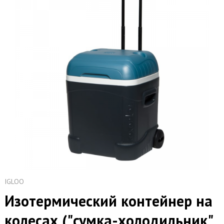
IGLOO
Изотермический контейнер на
колесах ("сумка-холодильник"