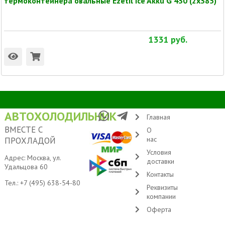
термоконтейнера овальные Ezetil Ice Akku G 430 (2x385)
1331
руб.
АВТОХОЛОДИЛЬНИК
Главная
ВМЕСТЕ С
О
нас
ПРОХЛАДОЙ
Условия
Адрес: Москва, ул.
доставки
Удальцова 60
Контакты
Тел.:
+7 (495) 638-54-80
Реквизиты
компании
Оферта