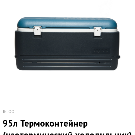
IGLOO
95л Термоконтейнер
(изотермический холодильник)