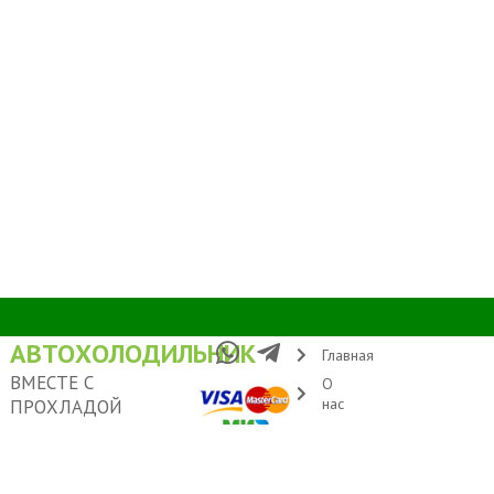
АВТОХОЛОДИЛЬНИК
Главная
ВМЕСТЕ С
О
нас
ПРОХЛАДОЙ
Условия
Адрес: Москва, ул.
доставки
Удальцова 60
Контакты