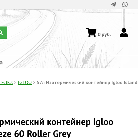
0
руб.
а
ТЕЛЮ:
>
IGLOO
>
57л Изотермический контейнер Igloo Island
рмический контейнер Igloo
eze 60 Roller Grey