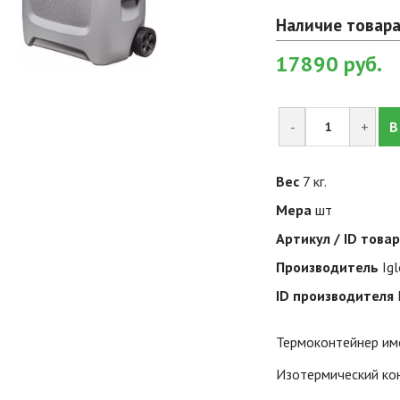
Наличие товара
17890
руб.
-
+
В
Вес
7 кг.
Мера
шт
Артикул / ID това
Производитель
Ig
ID производителя
Термоконтейнер име
Изотермический кон