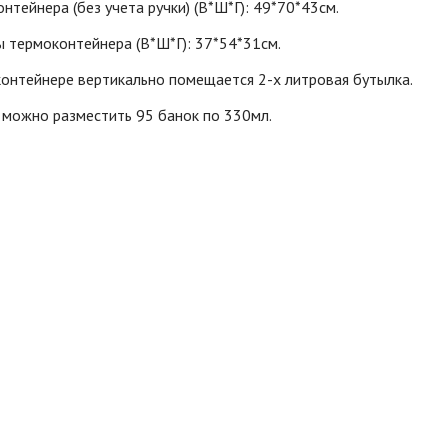
нтейнера (без учета ручки) (В*Ш*Г): 49*70*43см.
 термоконтейнера (В*Ш*Г): 37*54*31см.
онтейнере вертикально помещается 2-х литровая бутылка.
 можно разместить 95 банок по 330мл.