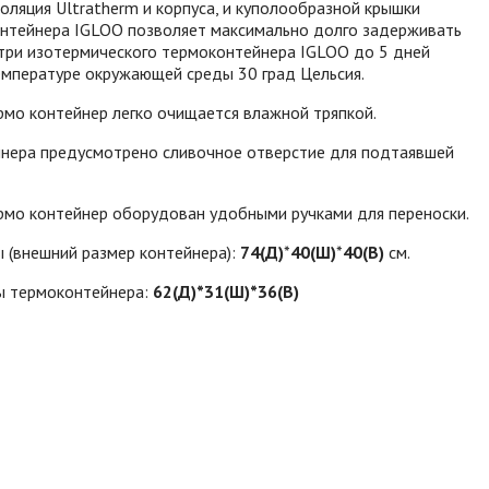
оляция Ultratherm и корпуса, и куполообразной крышки
онтейнера IGLOO позволяет максимально долго задерживать
утри изотермического термоконтейнера IGLOO до 5 дней
емпературе окружающей среды 30 град Цельсия.
мо контейнер легко очищается влажной тряпкой.
йнера предусмотрено сливочное отверстие для подтаявшей
рмо контейнер оборудован удобными ручками для переноски.
 (внешний размер контейнера):
74(Д)
*
40(Ш)
*
40(В)
см.
ы термоконтейнера:
62(Д)*31(Ш)*36(В)