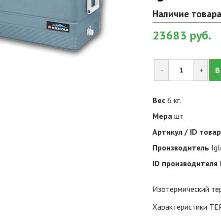
Наличие товара
23683
руб.
-
+
В
Вес
6 кг.
Мера
шт
Артикул / ID това
Производитель
Ig
ID производителя
Изотермический тер
Характеристики Т