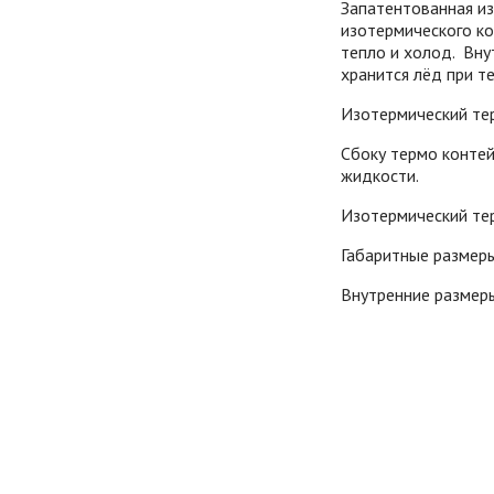
Запатентованная из
изотермического к
тепло и холод. Вн
хранится лёд при т
Изотермический тер
Сбоку термо конте
жидкости.
Изотермический те
Габаритные размеры
Внутренние размер