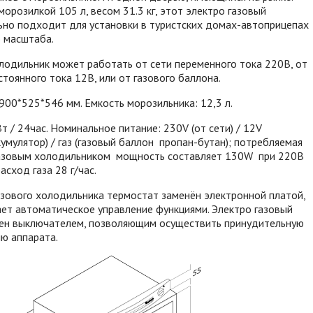
морозилкой 105 л, весом 31.3 кг, этот электро газовый
ьно подходит для установки в туристских домах-автоприцепах
о масштаба.
лодильник может работать от сети переменного тока 220В, от
тоянного тока 12В, или от газового баллона.
900*525*546 мм. Емкость морозильника: 12,3 л.
т / 24час. Номинальное питание: 230V (от сети) / 12V
умулятор) / газ (газовый баллон пропан-бутан); потребляемая
газовым холодильником мощность составляет 130W при 220В
сход газа 28 г/час.
зового холодильника термостат заменён электронной платой,
ет автоматическое управление функциями. Электро газовый
ен выключателем, позволяющим осуществить принудительную
ю аппарата.