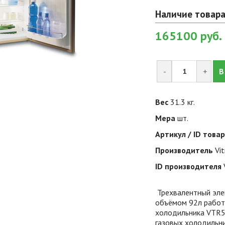
Наличие товара
165100
руб.
-
+
В
Вес
31.3 кг.
Мера
шт.
Артикул / ID това
Производитель
Vit
ID производителя
Трехвалентный элек
объёмом 92л работа
холодильника VTR5
газовых холодильни