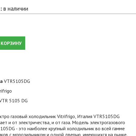
:
в наличии
 КОРЗИНУ
ра
VTR5105DG
rifrigo
VTR 5105 DG
тро газовый холодильник Vitrifrigo, Италия VTR5105DG
ет и от электричества, и от газа. Модель электрогазового
105DG - это наиболее крупный холодильник во всей гамме
ков с морозильником и одной дверью, имеющихся на рынке.