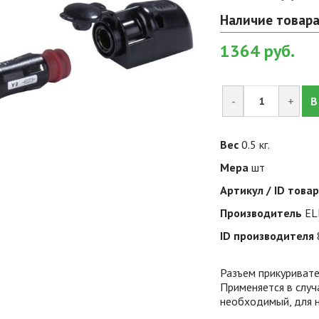
Наличие товара
1364
руб.
-
+
В
Вес
0.5 кг.
Мера
шт
Артикул / ID това
Производитель
EL
ID производителя
Разъем прикуриват
Применяется в случ
необходимый, для н