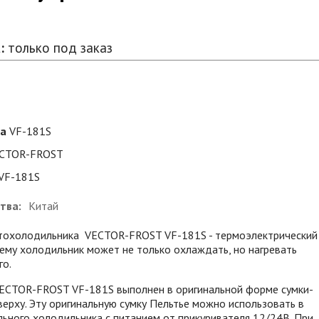
:
только под заказ
ра
VF-181S
CTOR-FROST
VF-181S
тва:
Китай
тохолодильника VECTOR-FROST VF-181S - термоэлектрический
 ему холодильник может не только охлаждать, но нагревать
го.
ECTOR-FROST VF-181S выполнен в оригинальной форме сумки-
сверху. Эту оригинальную сумку Пельтье можно использовать в
ьного холодильника с питанием от прикуривателя 12/24В. При