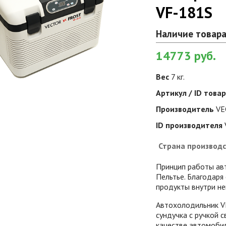
VF-181S
Наличие товара
14773
руб.
Вес
7 кг.
Артикул / ID това
Производитель
VE
ID производителя
Страна производс
Принцип работы ав
Пельтье. Благодаря
продукты внутри не
Автохолодильник V
сундучка с ручкой 
качестве автомобил