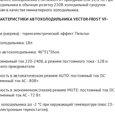
одильника в обычную розетку 220В холодильный сундучок
ам в качестве миниатюрного холодильника.
РАКТЕРИСТИКИ АВТОХОЛОДИЛЬНИКА VECTOR-FROST VF-
 (нагрева) - термоэлектрический эффект Пельтье.
холодильника: 18л
ы автохолодильника: 46*31*36см.
ременный ток 220-240В, в режиме постоянного тока - 12В и
ого прикуривателя.
ость в автоматическом режиме AUTO: постоянный ток DC
еменный ток АС - 80Вт.
ость в экономичном (тихом) режиме MUTE: постоянный ток DC
еменный ток АС - 72 Вт.
 холодильника до -2 °С при окружающей температуре плюс 23-
 электронным термостатом).