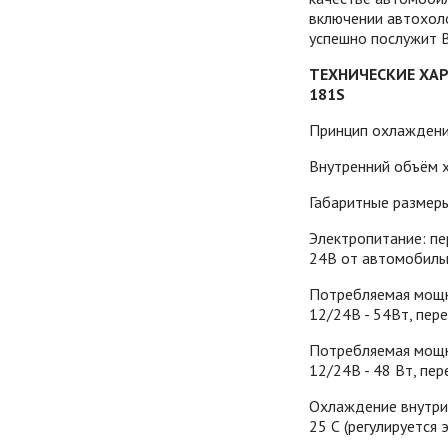
включении автохол
успешно послужит В
ТЕХНИЧЕСКИЕ ХА
181S
Принцип охлаждения
Внутренний объём 
Габаритные размер
Электропитание: пе
24В от автомобильн
Потребляемая мощн
12/24В - 54Вт, пер
Потребляемая мощн
12/24В - 48 Вт, пер
Охлаждение внутри
25 С (регулируется