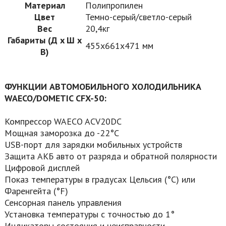
Материал
Полипропилен
Цвет
Темно-серый/светло-серый
Вес
20,4кг
Габариты (Д x Ш x
455х661х471 мм
В)
ФУНКЦИИ АВТОМОБИЛЬНОГО ХОЛОДИЛЬНИКА
WAECO
/DOMETIC CFX-50:
Компрессор WAECO ACV20DC
Мощная заморозка до -22°С
USB-порт для зарядки мобильных устройств
Защита АКБ авто от разряда и обратной полярности
Цифровой дисплей
Показ температуры в градусах Цельсия (°С) или
Фаренгейта (°F)
Сенсорная панель управления
Установка температуры с точностью до 1°
Индикаторы состояния и неисправности