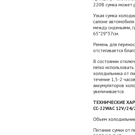
220В сумка может р
Узкая сумка холоди
салоне автомобиля
между сиденьями, г
65*29*37см.
Ремень для перенос
отстегивается благ
В состоянии отключ
легко использовать
холодильника от пи
течение 1,5-2 часо
аккумуляторов хол
увеличивается.
ТЕХНИЧЕСКИЕ ХА
CC-22WAC 12V/24/
Объем холодильника
Питание сумки от п