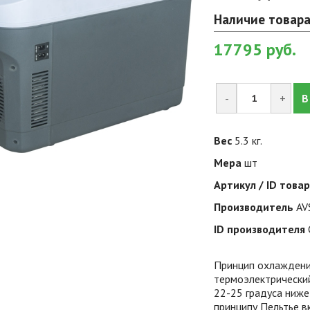
Наличие товара
17795
руб.
-
+
В
Вес
5.3 кг.
Мера
шт
Артикул / ID това
Производитель
AV
ID производителя
Принцип охлаждени
термоэлектрически
22-25 градуса ниже
принципу Пельтье в