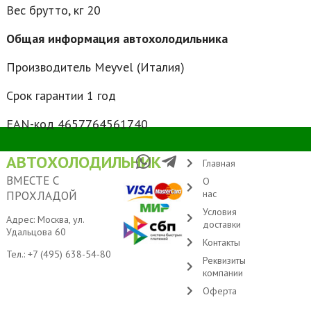
Вес брутто, кг 20
Общая информация автохолодильника
Производитель Meyvel (Италия)
Срок гарантии 1 год
EAN-код 4657764561740
АВТОХОЛОДИЛЬНИК
Главная
ВМЕСТЕ С
О
нас
ПРОХЛАДОЙ
Условия
Адрес: Москва, ул.
доставки
Удальцова 60
Контакты
Тел.:
+7 (495) 638-54-80
Реквизиты
компании
Оферта