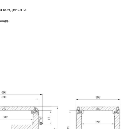
а
а конденсата
ручки