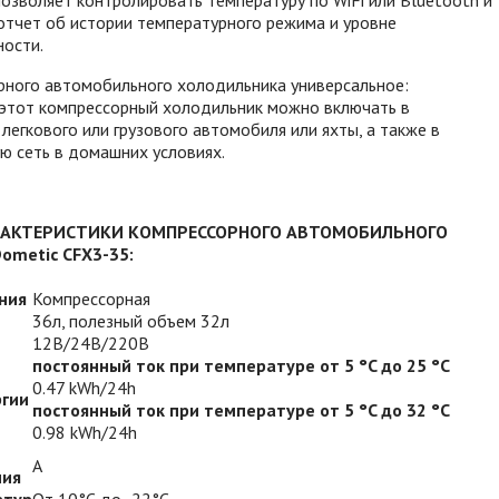
зволяет контролировать температуру по WiFi или Bluetooth и
отчет об истории температурного режима и уровне
ости.
рного автомобильного холодильника универсальное:
 этот компрессорный холодильник можно включать в
 легкового или грузового автомобиля или яхты, а также в
ю сеть в домашних условиях.
РАКТЕРИСТИКИ КОМПРЕССОРНОГО АВТОМОБИЛЬНОГО
ometic CFX3-35:
ния
Компрессорная
36л, полезный объем 32л
12В/24В/220В
постоянный ток при температуре от 5 °C до 25 °C
0.47 kWh/24h
ргии
постоянный ток при температуре от 5 °C до 32 °C
0.98 kWh/24h
А
ния