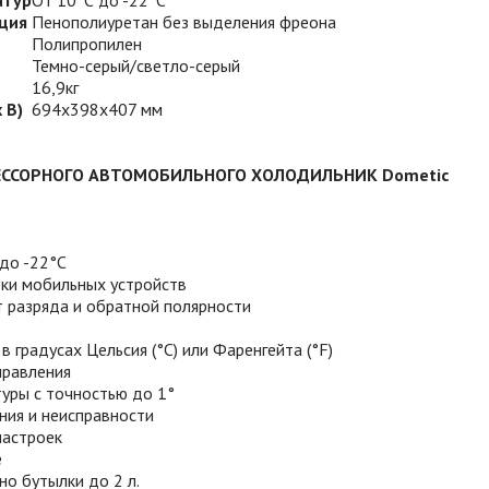
атур
От 10°С до -22°С
ция
Пенополиуретан без выделения фреона
Полипропилен
Темно-серый/светло-серый
16,9кг
 В)
694х398х407 мм
ЕССОРНОГО АВТОМОБИЛЬНОГО ХОЛОДИЛЬНИК
Dometic
до -22°С
дки мобильных устройств
 разряда и обратной полярности
 градусах Цельсия (°С) или Фаренгейта (°F)
правления
уры с точностью до 1°
ния и неисправности
настроек
е
о бутылки до 2 л.