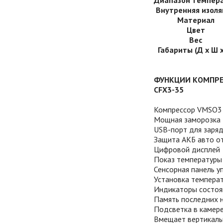
Диапазон темпер
Внутренняя изоля
Материал
Цвет
Вес
Габариты (Д x Ш x
ФУНКЦИИ КОМПР
CFX3-35
Компрессор VMSO3
Мощная заморозка 
USB-порт для заря
Защита АКБ авто от
Цифровой дисплей
Показ температуры в
Сенсорная панель у
Установка температ
Индикаторы состоя
Память последних 
Подсветка в камер
Вмещает вертикальн