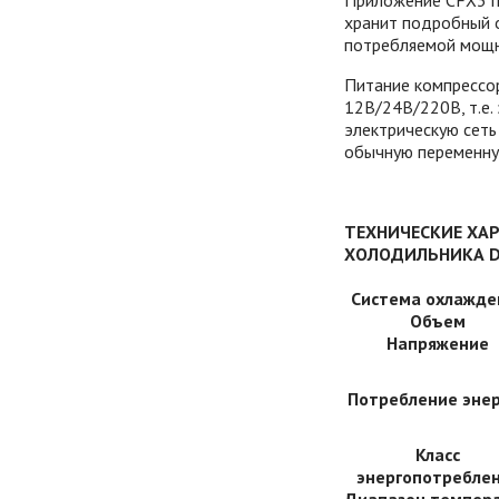
Приложение CFX3 по
хранит подробный 
потребляемой мощн
Питание компрессо
12В/24В/220В, т.е.
электрическую сеть
обычную переменну
ТЕХНИЧЕСКИЕ ХА
ХОЛОДИЛЬНИКА
D
Система охлажде
Объем
Напряжение
Потребление эне
Класс
энергопотребле