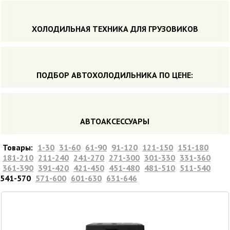
ХОЛОДИЛЬНАЯ ТЕХНИКА ДЛЯ ГРУЗОВИКОВ
ПОДБОР АВТОХОЛОДИЛЬНИКА ПO ЦЕНЕ:
АВТОАКСЕССУАРЫ
Товары:
1-30
31-60
61-90
91-120
121-150
151-180
181-210
211-240
241-270
271-300
301-330
331-360
361-390
391-420
421-450
451-480
481-510
511-540
541-570
571-600
601-630
631-646