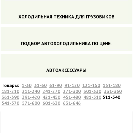
ХОЛОДИЛЬНАЯ ТЕХНИКА ДЛЯ ГРУЗОВИКОВ
ПОДБОР АВТОХОЛОДИЛЬНИКА ПO ЦЕНЕ:
АВТОАКСЕССУАРЫ
Товары:
1-30
31-60
61-90
91-120
121-150
151-180
181-210
211-240
241-270
271-300
301-330
331-360
361-390
391-420
421-450
451-480
481-510
511-540
541-570
571-600
601-630
631-646